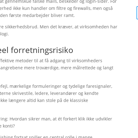
at gennemskue falske mails, beskeder og login-sider. For
rhed ikke kun handler om filtre og firewalls, men også
 den første medarbejder bliver ramt.
større sikkerhedsbrud. Men det kræver, at virksomheden har
logi.
eel forretningsrisiko
fektive metoder til at få adgang til virksomheders
gør angrebene mere troværdige, mere målrettede og langt
efejl, mærkelige formuleringer og tydelige faresignaler,
terne skrivestile, ledere, leverandører og kendte
kke længere altid kan stole på de klassiske
ng: Hvordan sikrer man, at ét forkert klik ikke udvikler
e konti?
shing fortsat spiller en central rolle i mange