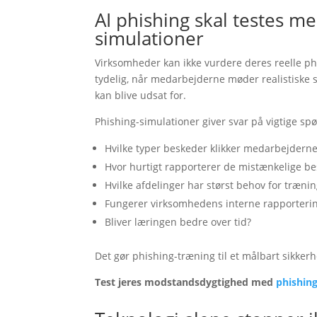
AI phishing skal testes me
simulationer
Virksomheder kan ikke vurdere deres reelle phis
tydelig, når medarbejderne møder realistiske s
kan blive udsat for.
Phishing-simulationer giver svar på vigtige sp
Hvilke typer beskeder klikker medarbejdern
Hvor hurtigt rapporterer de mistænkelige b
Hvilke afdelinger har størst behov for træni
Fungerer virksomhedens interne rapporteri
Bliver læringen bedre over tid?
Det gør phishing-træning til et målbart sikkerh
Test jeres modstandsdygtighed med
phishin