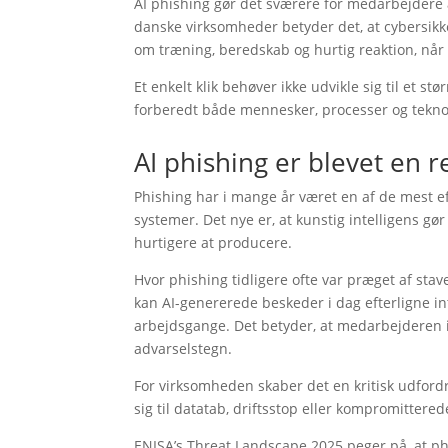
AI phishing gør det sværere for medarbejdere 
danske virksomheder betyder det, at cybersikke
om træning, beredskab og hurtig reaktion, når
Et enkelt klik behøver ikke udvikle sig til et 
forberedt både mennesker, processer og tekno
AI phishing er blevet en r
Phishing har i mange år været en af de mest ef
systemer. Det nye er, at kunstig intelligens 
hurtigere at producere.
Hvor phishing tidligere ofte var præget af stav
kan AI-genererede beskeder i dag efterligne in
arbejdsgange. Det betyder, at medarbejderen i
advarselstegn.
For virksomheden skaber det en kritisk udfordri
sig til datatab, driftsstop eller kompromittered
ENISA’s Threat Landscape 2025 peger på, at phi