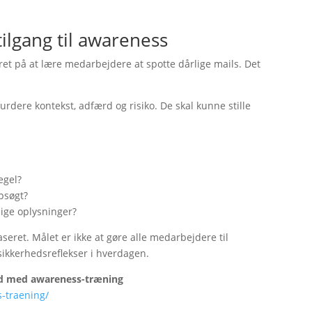
tilgang til awareness
et på at lære medarbejdere at spotte dårlige mails. Det
urdere kontekst, adfærd og risiko. De skal kunne stille
egel?
opsøgt?
lige oplysninger?
eret. Målet er ikke at gøre alle medarbejdere til
sikkerhedsreflekser i hverdagen.
rd med awareness-træning
s-traening/