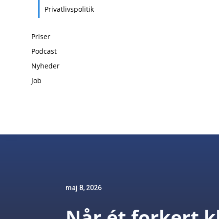
Privatlivspolitik
Priser
Podcast
Nyheder
Job
maj 8, 2026
Når ét forkert k