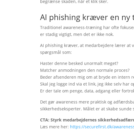
begrænse skaden, når et klik sker.
AI phishing kræver en ny 
Traditionel awareness-træning har ofte fokuser
er stadig vigtigt, men det er ikke nok.
AI phishing kræver, at medarbejdere lærer at v
spørgsmål som:
Haster denne besked unormalt meget?
Matcher anmodningen den normale proces?
Beder afsenderen mig om at bryde en intern r
Skal jeg logge ind via et link, jeg ikke selv har 
Er der tale om penge, data, adgang eller fortro
Det gør awareness mere praktisk og adfærdsbas
sikkerhedseksperter. Målet er at skabe sunde 
CTA: Styrk medarbejdernes sikkerhedsadfæ
Læs mere her:
https://securefirst.dk/awarenes