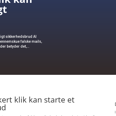
gt
rligt sikkerhedsbrud AI
gennemskue falske mails,
der betyder det,…
kert klik kan starte et
ud