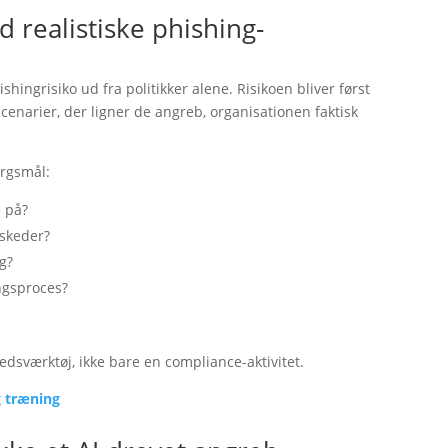
d realistiske phishing-
hingrisiko ud fra politikker alene. Risikoen bliver først
cenarier, der ligner de angreb, organisationen faktisk
ørgsmål:
e på?
eskeder?
ng?
ngsproces?
edsværktøj, ikke bare en compliance-aktivitet.
g træning