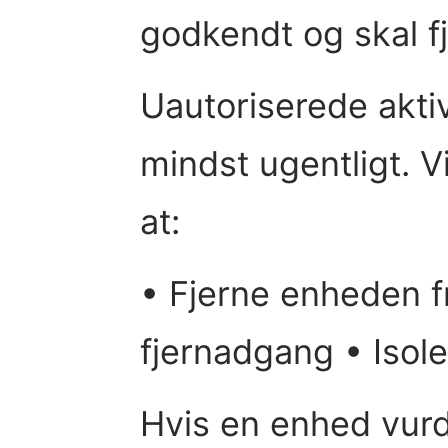
godkendt og skal f
Uautoriserede akti
mindst ugentligt.
at:
• Fjerne enheden 
fjernadgang • Isol
Hvis en enhed vurd