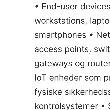
• End-user device
workstations, lapto
smartphones • Ne
access points, swit
gateways og route
IoT enheder som pr
fysiske sikkerhedss
kontrolsystemer •